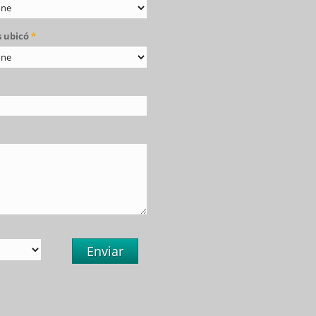
 ubicó
*
Enviar