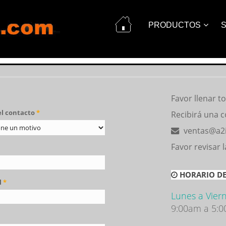
PRODUCTOS
S
Favor llenar t
el contacto
*
Recibirá una c
ventas@a2
Favor revisar 
HORARIO DE
l
*
Lunes a Viern
9:00am a 5: