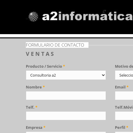
FORMULARIO DE CONTACTO
V E N T A S
Producto / Servicio
*
Motivo d
Nombre
*
Email
*
Telf.
*
Telf.Móvi
Empresa
*
Perfil
*