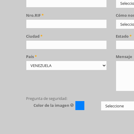
Nro.RIF
*
Cómo nos
Ciudad
*
Estado
*
País
*
Mensaje
Pregunta de seguridad:
Color de la imagen